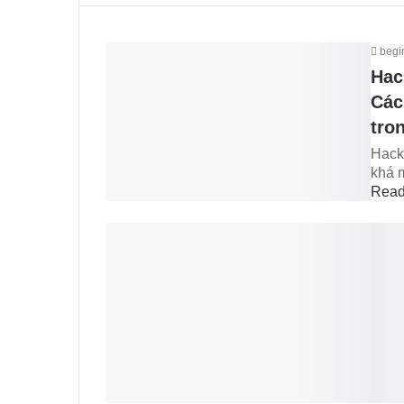
begi
Hac
Các
tro
Hack
khá m
Read