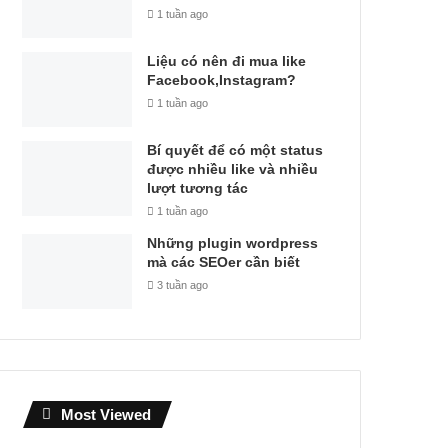
1 tuần ago
Liệu có nên đi mua like
Facebook,Instagram?
1 tuần ago
Bí quyết để có một status
được nhiều like và nhiều
lượt tương tác
1 tuần ago
Những plugin wordpress
mà các SEOer cần biết
3 tuần ago
Most Viewed