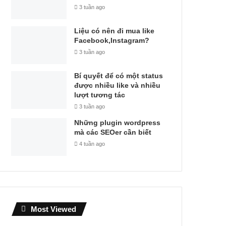
3 tuần ago
Liệu có nên đi mua like
Facebook,Instagram?
3 tuần ago
Bí quyết để có một status
được nhiều like và nhiều
lượt tương tác
3 tuần ago
Những plugin wordpress
mà các SEOer cần biết
4 tuần ago
Most Viewed