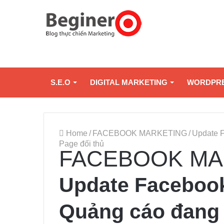
S.E.O
DIGITAL MARKETING
WORDPR
Home
/
FACEBOOK MARKETING
/
Update F
Page đối thủ
FACEBOOK MA
Update Facebook
Quảng cáo đang 