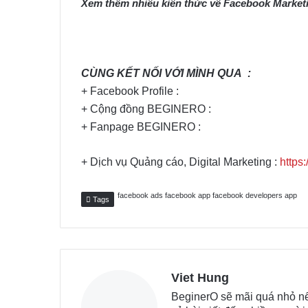
Xem thêm nhiều kiến thức về Facebook Marketin
CÙNG KẾT NỐI VỚI MÌNH QUA :
+ Facebook Profile :
+ Cộng đồng BEGINERO :
+ Fanpage BEGINERO :
+ Dịch vụ Quảng cáo, Digital Marketing :
https
facebook ads facebook app facebook developers app
Tags
Viet Hung
BeginerO sẽ mãi quá nhỏ nếu