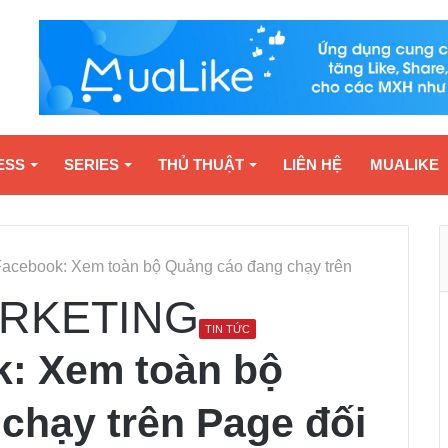
ESS
SERIES
THỦ THUẬT
LIÊN HỆ
MUALIKE
acebook: Xem toàn bộ Quảng cáo đang chạy trên
RKETING
TIN TỨC
: Xem toàn bộ
chạy trên Page đối