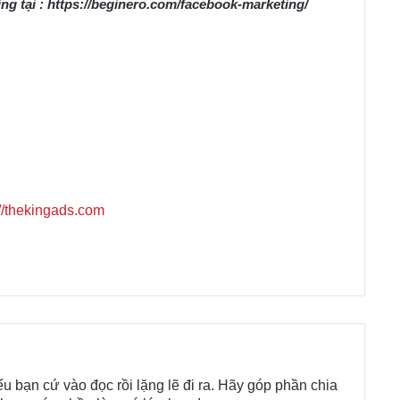
g tại : https://beginero.com/facebook-marketing/
://thekingads.com
 bạn cứ vào đọc rồi lặng lẽ đi ra. Hãy góp phần chia