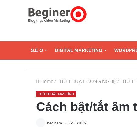
S.E.O
DIGITAL MARKETING
WORDPR
Home
/
THỦ THUẬT CÔNG NGHỆ
/
THỦ T
THỦ THUẬT MÁY TÍNH
Cách bật/tắt âm
beginero
05/11/2019