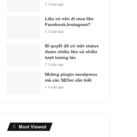
3 tuần ago
Liệu có nên đi mua like
Facebook,Instagram?
3 tuần ago
Bí quyết để có một status
được nhiều like và nhiều
lượt tương tác
3 tuần ago
Những plugin wordpress
mà các SEOer cần biết
4 tuần ago
Most Viewed