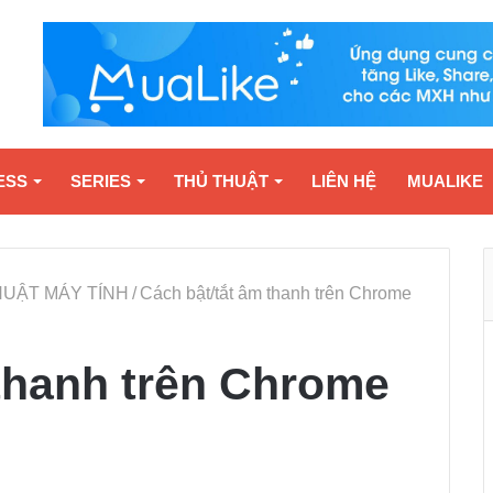
ESS
SERIES
THỦ THUẬT
LIÊN HỆ
MUALIKE
HUẬT MÁY TÍNH
/
Cách bật/tắt âm thanh trên Chrome
 thanh trên Chrome