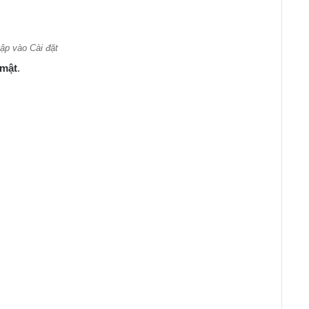
ập vào Cài đặt
 mật
.