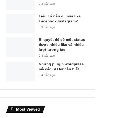
3 tuần ago
Liệu có nên đi mua like
Facebook,Instagram?
3 tuần ago
Bí quyết để có một status
được nhiều like và nhiều
lượt tương tác
3 tuần ago
Những plugin wordpress
mà các SEOer cần biết
4 tuần ago
Most Viewed