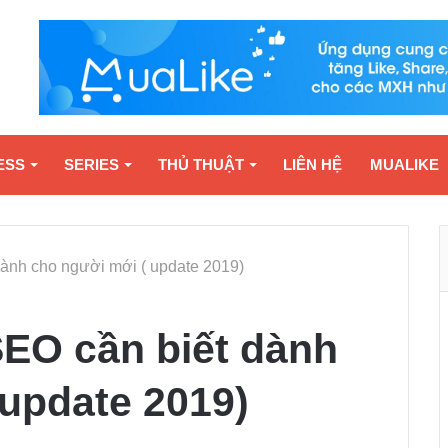
ESS
SERIES
THỦ THUẬT
LIÊN HỆ
MUALIKE
dành cho người mới ( update 2019)
SEO cần biết dành
 update 2019)