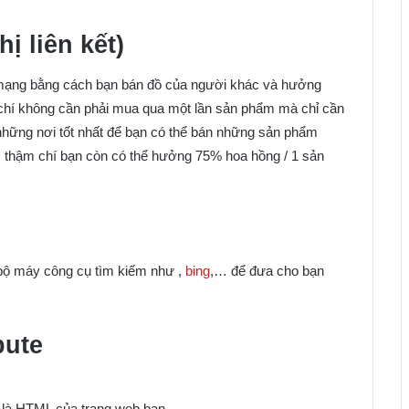
hị liên kết)
rên mạng bằng cách bạn bán đồ của người khác và hưởng
chí không cần phải mua qua một lần sản phẩm mà chỉ cần
 những nơi tốt nhất để bạn có thể bán những sản phẩm
e, thậm chí bạn còn có thể hưởng 75% hoa hồng / 1 sản
 bộ máy công cụ tìm kiếm như ,
bing
,… để đưa cho bạn
bute
à là HTML của trang web bạn.