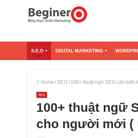
S.E.O
DIGITAL MARKETING
WORDPR
Home
/
SEO
/
100+ thuật ngữ SEO cần biết 
SEO
100+ thuật ngữ 
cho người mới (