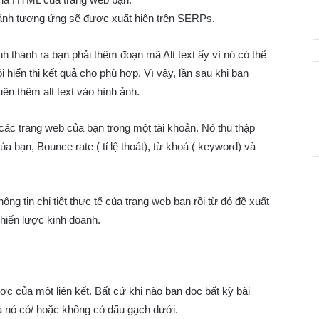
 ảnh tương ứng sẽ được xuất hiện trên SERPs.
h thành ra bạn phải thêm đoạn mã Alt text ấy vì nó có thể
ồi hiển thị kết quả cho phù hợp. Vì vậy, lần sau khi bạn
ên thêm alt text vào hình ảnh.
ác trang web của bạn trong một tài khoản. Nó thu thập
ủa bạn, Bounce rate ( tỉ lệ thoát), từ khoá ( keyword) và
ng tin chi tiết thực tế của trang web bạn rồi từ đó đề xuất
hiến lược kinh doanh.
c của một liên kết. Bất cứ khi nào bạn đọc bất kỳ bài
 nó có/ hoặc không có dấu gạch dưới.