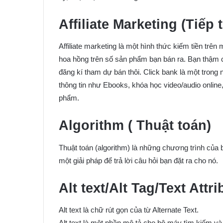
Affiliate Marketing (Tiếp t
Affiliate marketing là một hình thức kiếm tiền t
hoa hồng trên số sản phẩm bạn bán ra. Bạn thậm 
đăng kí tham dự bán thôi. Click bank là một trong
thông tin như Ebooks, khóa học video/audio onlin
phẩm.
Algorithm ( Thuật toán)
Thuật toán (algorithm) là những chương trình của
một giải pháp để trả lời câu hỏi bạn đặt ra cho nó.
Alt text/Alt Tag/Text Attri
Alt text là chữ rút gọn của từ Alternate Text.
Alt text là một phần mô tả cho bộ máy tìm kiếm v