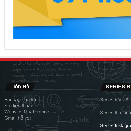
Liên Hệ
SERIES B
Fanpage hỗ trợ:
Series bài viế
Số điện thoại:
Website: MuaLike.me
Series thủ thuậ
Gmail hỗ trợ:
Series Instagr