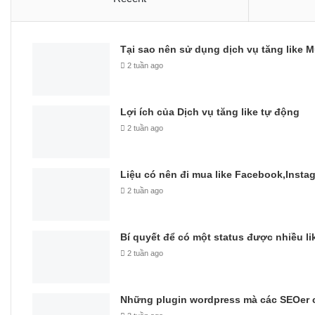
Tại sao nên sử dụng dịch vụ tăng like M
2 tuần ago
Lợi ích của Dịch vụ tăng like tự động
2 tuần ago
Liệu có nên đi mua like Facebook,Insta
2 tuần ago
Bí quyết để có một status được nhiều li
2 tuần ago
Những plugin wordpress mà các SEOer c